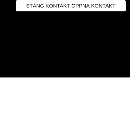
STÄNG KONTAKT
ÖPPNA KONTAKT
Envelope
Info-circle
Instagram
Facebook
Phone
INSPIRATION
Instagram
Facebook