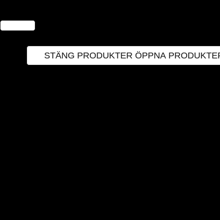
Hoppa
till
innehåll
PRODUKTER
STÄNG PRODUKTER
ÖPPNA PRODUKTE