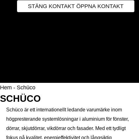
STÄNG KONTAKT
ÖPPNA KONTAKT
Envelope
Info-circle
Instagram
Facebook
Phone
INSPIRATION
Instagram
Facebook
Hem
-
Schüco
SCHÜCO
Schüco
är ett internationellt ledande varumärke inom
högpresterande systemlösningar i aluminium för fönster,
dörrar, skjutdörrar, vikdörrar och fasader. Med ett tydligt
fokus på kvalitet, energieffektivitet och långsiktig